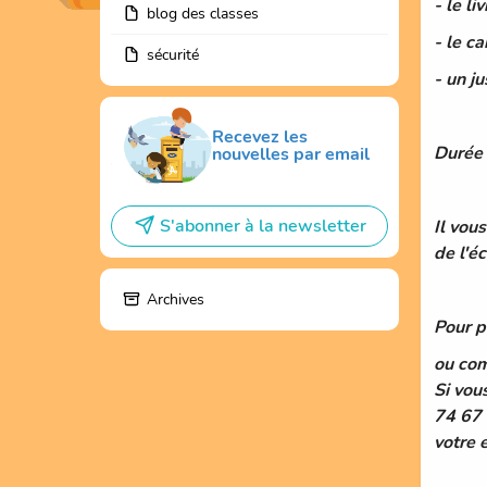
- le li
blog des classes
- le c
sécurité
- un ju
Recevez les
Durée 
nouvelles par email
S'abonner à la newsletter
Il vous
de l'é
Archives
Pour p
ou com
Si vou
74 67 
votre 